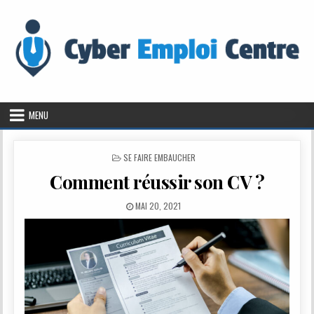
Skip to content
MENU
POSTED IN
SE FAIRE EMBAUCHER
Comment réussir son CV ?
PUBLISHED DATE:
MAI 20, 2021