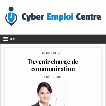
Skip to content
MENU
POSTED IN
FICHE MÉTIER
Devenir chargé de
communication
PUBLISHED DATE:
AOÛT 5, 2018