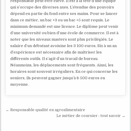
responsable peut être élevé. Il est à la tête d’une équipe
qui s’occupe des diverses axes. L’étendue des pouvoirs
dépend en partie du fond entre ses mains. Pour se lancer
dans ce métier, un bac +3 ou un bac +5 sont requis. Le
minimum demandé est une licence. Le diplôme peut venir
d’une université ou bien d’une école de commerce. Il est à
noter que les niveaux masters sont plus privilégiés. Le
salaire d’un débutant avoisine les 3 100 euros. Six à un an
d’expérience est nécessaire afin de maîtriser les
différents outils. Il s’agit d’un travail de bureau.
Néanmoins, les déplacements sont fréquents. Ainsi, les
horaires sont souvent irréguliers. En ce qui concerne les
seniors, ils peuvent gagner jusqu’à 6 500 euros en
moyenne.
Navigation de l’article
← Responsable qualité en agroalimentaire
Le métier de coursier : tout savoir →